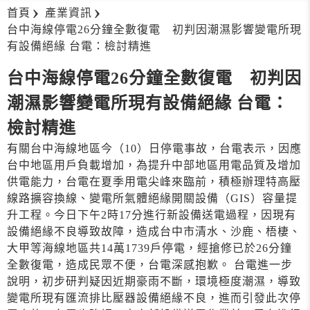
首頁
產業資訊
台中海線停電26分鐘全數復電 初判因潮濕影響變電所現
有設備絕緣 台電：檢討精進
台中海線停電26分鐘全數復電 初判因
潮濕影響變電所現有設備絕緣 台電：
檢討精進
有關台中海線地區今（10）日停電事故，台電表示，因應
台中地區用戶負載增加，為提升中部地區用電品質及增加
供電能力，台電在夏季用電尖峰來臨前，積極辦理特高壓
線路擴容換線、變電所氣體絕緣開關設備（GIS）容量提
升工程。今日下午2時17分進行新設備送電過程，因現有
設備絕緣不良導致故障，造成台中市清水、沙鹿、梧棲、
大甲等海線地區共14萬1739戶停電，經搶修已於26分鐘
全數復電，造成民眾不便，台電深感抱歉。 台電進一步
說明，初步研判疑因近期豪雨不斷，環境極度潮濕，導致
變電所現有匯流排比壓器設備絕緣不良，進而引發此次停