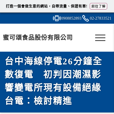
打造一個會做生意的網站，自帶流量、保證有單!
前往了解
0908
8
5
2
893
02-2
7
8
3
3521
蜜可頌食品股份有限公司
台中海線停電26分鐘全
數復電 初判因潮濕影
響變電所現有設備絕緣
台電：檢討精進