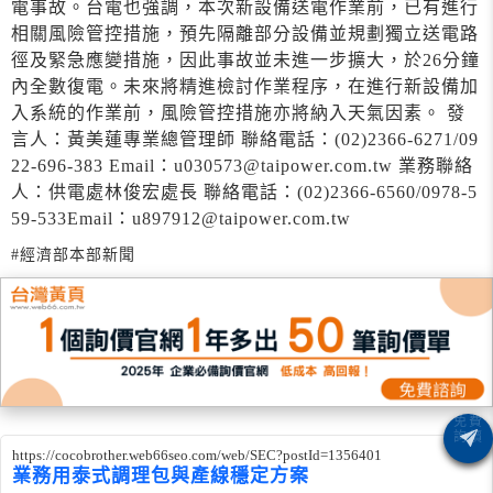
電事故。台電也強調，本次新設備送電作業前，已有進行
相關風險管控措施，預先隔離部分設備並規劃獨立送電路
徑及緊急應變措施，因此事故並未進一步擴大，於26分鐘
內全數復電。未來將精進檢討作業程序，在進行新設備加
入系統的作業前，風險管控措施亦將納入天氣因素。 發
言人：黃美蓮專業總管理師 聯絡電話：(02)2366-6271/09
22-696-383 Email：u030573@taipower.com.tw 業務聯絡
人：供電處林俊宏處長 聯絡電話：(02)2366-6560/0978-5
59-533Email：u897912@taipower.com.tw
#經濟部本部新聞
https://cocobrother.web66seo.com/web/SEC?postId=1356401
業務用泰式調理包與產線穩定方案