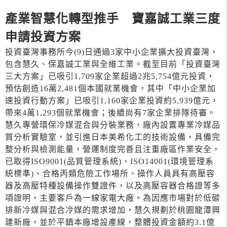
產業智慧化轉型推手 寶嘉誠工業三度
申請投資方案
投資臺灣事務所今(9)日通過3家中小企業擴大投資臺灣，
包含慧久、保嘉誠工業與全維工業。截至目前「投資臺灣
三大方案」已吸引1,709家企業超過2兆5,754億元投資，
預估創造16萬2,481個本國就業機會，其中「中小企業加
速投資行動方案」已吸引1,160家企業投資約5,939億元，
帶來4萬1,293個就業機會；後續尚有7家企業排隊待審。
慧久專營環保冷媒混合與分裝業務，廠內設置專業冷媒品
質分析實驗室，並引進日本美希化工的技術設備，具備完
整分析與檢測能量，營運制度完善且注重廠區作業安全，
已取得ISO9001(品質管理系統)、ISO14001(環境管理系
統標準)、合格丙類危險工作場所、操作人員具有高壓容
器及高壓特種設備操作雙證件，以及高壓容器合格證等多
項證明，主要客戶為一線家電大廠。為因應市場對於低碳
排新冷媒與混合冷媒的需求增加，慧久規劃於桃園龍潭興
建新廠，並於平鎮本廠增設產線，整體投資金額約3.1億