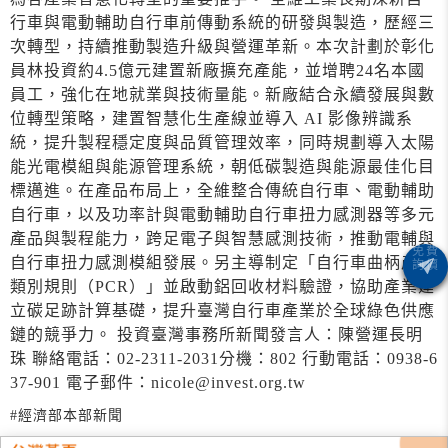
行車與電動輔助自行車前傳動系統的研發與製造，歷經三
次轉型，持續推動製造升級與營運革新。本次計劃於彰化
員林投資約4.5億元建置新廠擴充產能，並增聘24名本國
員工，強化在地就業與技術量能。新廠結合永續發展與數
位轉型策略，建置智慧化生產線並導入 AI 影像辨識系
統，提升製程穩定度與品質管理效率，同時規劃導入太陽
能光電模組與能源管理系統，朝低碳製造與能源最佳化目
標邁進。在產品布局上，全維整合傳統自行車、電動輔助
自行車，以及功率計與電動輔助自行車扭力感測器等多元
產品與製程能力，跨足電子與智慧感測技術，推動電輔與
自行車扭力感測模組發展。另主導制定「自行車曲柄產品
類別規則（PCR）」並啟動鋁回收材料驗證，協助產業建
立碳足跡計算基礎，提升臺灣自行車產業於全球綠色供應
鏈的競爭力。 投資臺灣事務所新聞發言人：陳營運長明
珠 聯絡電話：02-2311-2031分機：802 行動電話：0938-6
37-901 電子郵件：nicole@invest.org.tw
#經濟部本部新聞