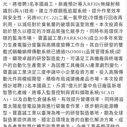
元，將增聘3名本國員工。新廠預計導入RFID(無線射頻
識別)與AI技術，建立冷媒鋼瓶追蹤系統，提升作業效率
與安全性，另將HCFC-22(二氟一氯甲烷)冷媒進行回收再
利用，以減低對於臭氧層的破壞與溫室效應。本次投資有
助於慧久以穩定的冷媒品質強化競爭力，同時布局環保冷
媒的藍海市場。 寶嘉誠工業(PARKSON)成立30多年來致
力生產電腦分度盤與高精度旋轉工作台，其自行研發的雙
截式蝸輪蝸桿傳動系統已通過ISO9001(品質管理系統)認
證，顯現卓越的研發製造能力，可滿足工具機廠與終端客
戶的自動化生產需求。為因應工具機與AI產業劇烈變化，
寶嘉誠工業決定三度申請中小企業投資方案，投入高階傳
動元件與模組開發，積極布局減速機產品市場。本次投資
預計增聘12名本國員工，斥資7億元於臺中烏日廠區新增
智慧化產線，將導入監督控制與資料擷取系統(SCAD
A)，以及自動化倉儲系統，有效提升營運效率，同時將設
置太陽能發電設施與進行碳盤查作業，逐步朝向能源轉
型。寶嘉誠工業以臺灣為唯一的研發製造基地，期為全球
製造業提供高效、穩定且環境友善的自動化解決方案，成
為各產業智慧化轉型的重要推手。 全維工業長期深耕自