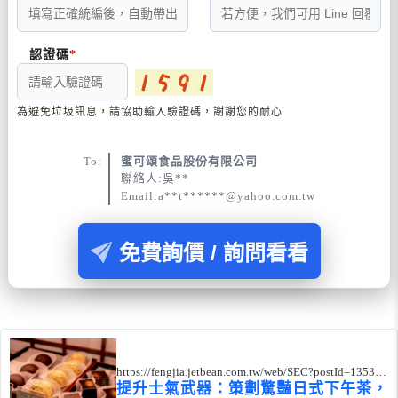
認證碼
為避免垃圾訊息，請協助輸入驗證碼，謝謝您的耐心
To:
蜜可頌食品股份有限公司
聯絡人:吳**
Email:a**t******@yahoo.com.tw
免費詢價 / 詢問看看
https://fengjia.jetbean.com.tw/web/SEC?postId=135375
1
提升士氣武器：策劃驚豔日式下午茶，