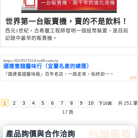
世界第一台販賣機，賣的不是飲料！
西元1世紀，古希臘工程師發明一個投幣裝置，是目前
記錄中最早的販賣機。
https://03-9515514.tw66.com.tw
國連蜜餞臘味行（宜蘭名產的總匯）
『國連蜜餞臘味廠』百年老店，一路走來，始終如一。
1
2
3
4
5
6
7
8
9
10
共
251
筆
下10頁
17
頁
產品詢價與合作洽詢