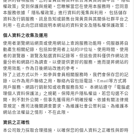
提供的各項服務，您的會員註冊資料依台灣黃頁詢價平台「 隱私
權政策」受到保護與規範。您瞭解當您在使用本服務時，您同意
本服務依據「 隱私權政策」進行資料的蒐集與利用， 包括儲存
資料及行銷服務、訊息告知或銷售台灣黃頁與其關係社群平台之
利用。在此向您詳細說明本網站的資料安全及隱私權保護政策：
個人資料之收集及運用
使用者瀏覽網站網頁或使用網站上查詢服務功能時，伺服器將自
動產生相關紀錄，包括如使用者上站的IP位址、使用時間、使用
者的瀏覽器、瀏覽及點選資料記錄等。但這些資料僅供作網站流
量分析和網路行為調查，以便提供更好的服務，進而提昇網站的
使用效能，作為日後網站改進的參考。
除了上述方式以外，如參與會員相關服務時，我們會保存您的記
錄，以作為用戶聯絡之用，聯絡內容包括電話、Email等方式將
用戶服務、網路行銷新知或收費服務告知。 本網站遵守「電腦處
理個人資料保護法」之規範，保障用戶隱私權益，若您勾選不公
開，則不對外公開，但事先獲得用戶明確授權、依據有關法律規
章規定、應司法機關調查要求、為維護社會公眾利益、為維護本
網站合法權益之情形，不在此限。
資訊之正確性
本公司致力採取合理措施，以確保您的個人資料之正確性與即時