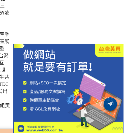
有三
須遠
，
自
產業
一座展
重
台灣
互
豔世
生共
EC
展出
言
展組黃