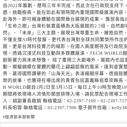
自2022年籌劃、歷時三年半完成，而此次在行政院支持
週，挑戰極高。能在如此有限時間內重現國際級展演內容
赴海外，即可親身體驗在國際舞台展現的成果。 龔部長指出
「生命之樹」台灣杉裝置面積為大阪展館的2.5倍，自然
然」、「未來」三大主題，展現台灣尊重生命、擁抱自然
不僅支撐AI時代發展，更代表台灣對全球共同繁榮所作出的
館，更是台灣科技實力的縮影。在國人高度期待及行政院
現，透過沉浸式科技互動與多媒體展演，TECH WORL
創新實力與未來想像。 除了重現三大劇場外，展館內也設置蘭
動，模擬蝴蝶在實體的蘭花上翩翩起舞的風采，達到虛實整
界、贏得國際讚譽的「山海天光」表演揭開序幕，透過肢
榮的故事，也獲得在場出席的貴賓包括嘉義縣翁章梁縣長、外
H WORLD館自3月2日至3月15日，每日上午10時至
期間將依現場人流情形開放排隊入場，請民眾配合現場工作
人：胡副署長啟娟 聯絡電話：02-2397-7109、02-2397-7
科長昭蓉 聯絡電話：02-2397-7306 電子郵件信箱：kelly3863@
#經濟部本部新聞