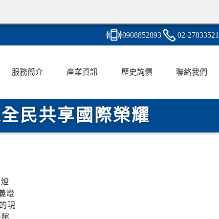
0908
8
5
2
893
02-2
7
8
3
3521
服務簡介
產業資訊
歷史詢價
聯絡我們
邀全民共享國際榮耀
與燈
義燈
的現
展館