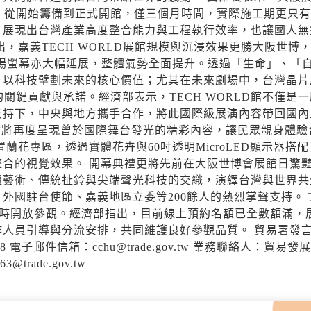
下，從開始籌備到正式開館，僅三個月時間，實際施工期更只
，展現出台灣產業高度整合能力與工程執行效率，也讓國人無
，嘉義TECH WORLD展館規模與沉浸效果更勝大阪世博
劇場螢幕亦大幅延展，整體氣勢全面提升。透過「生命」、「
、以科技擘劃未來的核心價值；尤其在未來劇場中，台灣晶片
關鍵貢獻與承諾。經濟部表示，TECH WORLD館不僅是
支持下，中央與地方攜手合作，將此國際級展演內容帶回國內
D館將再度呈現曾於國際舞台發光的精彩內容，讓民眾親身體驗
花專區，透過實體花卉與60吋透明MicroLED顯示器搭配
合的視覺效果。 開幕典禮更將先前在大阪世博會展館日驚
體藝術、傳統扯鈴與尖端聲光科技的交織，演繹台灣與世界共
國駐台使節、嘉義地區立委等200餘人的熱烈掌聲支持。 T
晚間10時開放參觀。經濟部指出，目前線上預約名額已全數額滿，
人員引導與分流安排，共同維護良好參觀品質。 貿易署發
178 電子郵件信箱：cchu@trade.gov.tw 業務聯絡人：貿易發
trade.gov.tw