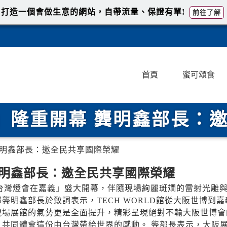
打造一個會做生意的網站，自帶流量、保證有單!
前往了解
首頁
蜜可頌食
回嘉」隆重開幕 龔明鑫部長：
 龔明鑫部長：邀全民共享國際榮耀
 龔明鑫部長：邀全民共享國際榮耀
26「台灣燈會在嘉義」盛大開幕，伴隨現場絢麗斑斕的雷射光雕
明鑫部長於致詞表示，TECH WORLD館從大阪世博到嘉
現場展館的氣勢更是全面提升，精彩呈現絕對不輸大阪世博會
共同體會這份由台灣帶給世界的感動。 龔部長表示，大阪