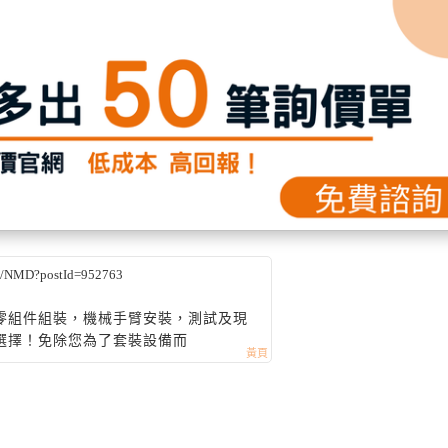
eb/NMD?postId=952763
零組件組裝，機械手臂安裝，測試及現
選擇！免除您為了套裝設備而