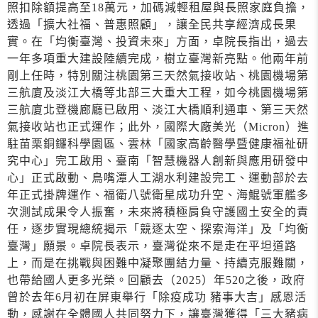
照扣除額提高至18萬元，加碼減輕租屋與長照家庭負擔，
透過「擴大社福、普惠照顧」，讓全民共享經濟成長果
實。在「均衡臺灣、投資未來」方面，卓院長指出，過去
一年多項重大建設陸續完成，樹立臺灣新亮點。他兩年前
剛上任時，特別關注桃園第三天然氣接收站、桃園機場第
三航廈及淡江大橋等北部三大重大工程，如今桃園機場第
三航廈北登機廊廳已啟用、淡江大橋順利通車、第三天然
氣接收站也正式運作；此外，國際大廠美光（Micron）進
駐苗栗銅鑼科學園區、雲林「國家高齡醫學暨健康福祉研
究中心」完工啟用、臺南「智慧機器人創新與應用研發中
心」正式啟動、鳥嘴潭人工湖水利建設完工、運動部於去
年正式掛牌運作、福衛八號衛星成功升空、海鯤號軍艦多
次測試成果令人振奮，未來將積極肩負守護國土安全的責
任，逐步實現總統揭示「競逐太空、探索海洋」及「均衡
臺灣」願景。卓院長表示，臺灣從來不是走在平坦道路
上，而是在挑戰與困難中凝聚團結力量、持續克服難關，
也帶給國人更多光榮。回顧去（2025）年520之後，政府
曾於去年6月初在屏東舉行「除疫成功 豬事大吉」感恩活
動，感謝在全體國人共同努力下，讓臺灣獲得「三大豬病