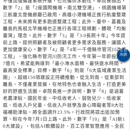
不僅加強備援系統升級，也完備供水韌性。卓院長指出，
數字「2」是「2座國際機場，南北雙空港」，桃園機場第
三航廈北登機廊廳已啟用，高雄小港機場正進行航廈整建
工程，未來將有更多跑道整建工程；此外，臺中、嘉義及
離島的馬祖北竿機場也正進行各項工程規劃，體現「均衡
臺灣」理念。此外，數字「3」是「3.0長照十年」今年提
前上路，提供照顧者及被照顧者更多需求及服務，讓國人
更加健康安心。數字「4」是「4年一千億縣市管河川改善
工程」，強化縣市管河川防汛工作，今年第一年即投入14
7億元，希望能夠達到「最小淹水面積、最快退水時間、
最高安全標準」目標。數字「6」則是「6大區域產業生活
圈」，超過150項建設正持續推動，從北到南、從東部到
離島，不僅產業發展，在地特色也會融入生活，打造更美
好的舒適生活圈。卓院長進一步說明，數字「8」是涵蓋
老農津貼、國民年金、中低收老人、弱勢兒少、低收家
庭、低收入戶兒童、低收入戶就學及身心障礙者等8大社
福補助津貼，將全面調升23.5%，行政院將提出追加預
算，盼在今年7月1日上路。此外，數字「10」是「AI新1
0大建設」，包括AI軟體設計、百工百業智慧應用、全民