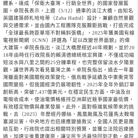
體系，達成「保衛大臺灣，行銷全世界」的國家發展藍
圖。卓院長表示，上週（5/12）通車的淡江大橋，由知名
英國建築師札哈哈蒂（Zaha Hadid）設計，兼顧自然景觀
與交通需求，並由國內工程團隊克服艱鉅挑戰，打造完成
「全球最長跨距單塔不對稱斜張橋」，2025年獲美國有線
電視新聞網（CNN）評選為「足以改變世界面貌」的偉
大建築。卓院長指出，淡江大橋歷經近40年規劃，並於20
18年由時任行政院長的賴清德總統核定興建，不僅成功縮
短淡水與八里之間約25分鐘車程，也完整保留淡水夕陽景
觀，讓世界再次看見臺灣之美。卓院長指出，過去一年臺
灣雖面對美國關稅政策變化、俄烏戰爭延續及中東衝突等
國際變局，但我國經濟仍展現韌性，2025年全年外銷訂單
創新高，突破7,437億美元。在穩定民生方面，中油及台
電吸收成本，使油電價格維持亞洲鄰近競爭國家最低價，
有效穩定物價與產業發展。此外，面對極端氣候帶來的挑
戰，去（2025）年歷經丹娜絲、鳳凰颱風及花蓮馬太鞍堰
塞湖災害，中央地方也迅速應變搶救災，全國人民更是團
結互助，行政院也提出相關特別預算，並獲立法院迅速通
過，加速災後重建復原，讓災民生活最快回到正軌。卓院