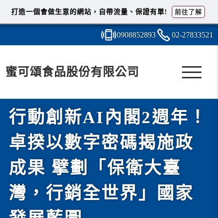
打造一個會做生意的網站，自帶流量、保證有單!
前往了解
0908
8
5
2
893
02-2
7
8
3
3521
蜜可頌食品股份有限公司
行動創新AI內閣2週年！
卓揆以數字密碼揭施政
成果 擘劃「保衛大臺
灣，行銷全世界」國家