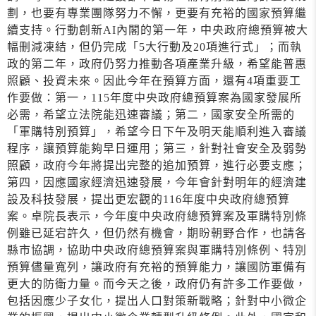
劃，也要有專業團隊努力不懈，更要有充裕的國家預算繼
續支持。行動創新AI內閣的第一年，中央政府總預算被大
幅刪減凍結，但仍完成「5大行動及20項進行式」；而執
政的第二年，政府仍努力推動各項產業升級，希望能普惠
照顧、投資未來。因此今年在預算方面，還有4項重要工
作要做：第一，115年度中央政府總預算案為國家發展所
必需，希望立法院能迅速審議；第二，國家安全所需的
「軍購特別預算」，希望今日下午及明天能順利進入審議
程序，讓預算能夠早日運用；第三，針對社會安全及弱勢
照顧，政府今年將提出完整的追加預算，進行必要支應；
第四，因應國家經濟迅速發展，今年會針對明年的經濟建
設及科技發展，提出更宏觀的116年度中央政府總預算
案。卓院長表示，今年度中央政府總預算案及軍購特別條
例雖已延宕許久，但仍然有機會，期盼朝野合作，也請各
縣市協調，協助中央政府總預算案與軍購特別條例、特別
預算儘量寬列，讓政府有充裕的預算能力，讓國防軍備有
更大的防衛力量。而今天之後，政府仍有許多工作要做，
包括因應少子女化，提出人口對策新戰略；針對中小微企