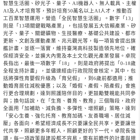
智慧生活圈、矽光子、量子、AI機器人、無人載具、主權
AI及人才培育等，預計培育50萬名以上AI人才，推動百
工百業智慧運用，營造「全民智慧生活圈」。數字「13」
則是「13項關鍵戰略產業」，包括發展五大信賴產業、矽
光子、量子、關鍵礦物、生技醫療、基礎公共建設、都市
更新、文創及運動產業、兆元觀光等，每一項皆會提出旗
艦計畫，並逐一落實，維持臺灣高科技製造領先地位，確
保經濟安全，並擴大內需及本土文化觀光產業發展。卓院
長指出，最後一項數字「18」，則是政府將提出「0-18歲
全程支持計畫」，並儘速經由行政院院會核定。其中，包
括將彈性育嬰假升級為「育兒假」，到6歲前都適用；推
動婚育居住減稅優惠；以及「婚假、產假、陪產假」會進
行更合理規劃，達到照護陪伴目的，更鼓勵雙親能共同參
與；換句話說，在「生育、養育、教育」三個階段，政府
全面用「加補助、減負擔、多彈性、增照顧」策略，達到
「安心生養、強化托育、教育加碼、友善職場、居住減
壓」各面向，希望經濟成長不只要讓全民共享，更要讓世
代共享，照顧更多年輕人，照顧更好的下一代。卓院長強
調，每一項政策與建設都不容易，需有前瞻性的計畫與規