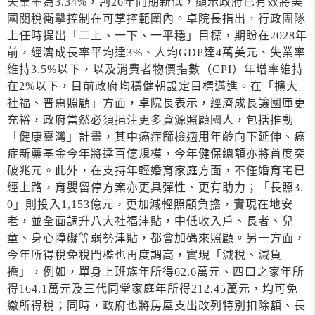
失業率為3.34%，創26年同期新低，顯示政府已有效將美
國關稅衝擊控制在可掌控範圍內。卓院長指出，行政團隊
上任時提出「二上、一下、一平穩」目標，期盼在2028年
前，經濟成長率平均達3%、人均GDP達4萬美元、失業率
維持3.5%以下，以及消費者物價指數（CPI）年增率維持
在2%以下，目前政府均穩健朝設定目標邁進。在「擴大
社福、普惠照顧」方面，卓院長表示，經濟成長讓國庫更
充裕，政府當然必須挹注更多資源照顧國人，包括推動
「健康臺灣」計畫，其中癌症篩檢適用年齡向下延伸、癌
症新藥基金今年將達百億規模，今年健保總額亦將首度突
破兆元。此外，在支持年輕婚育家庭方面，不僅婚育宅已
經上路，育嬰留停方案亦更具彈性、更有助力；「長照3.
0」則投入1,153億元，更加減輕照顧負擔，實現在地安
老，並全面調升八大社福津貼，中低收入戶、長者、兒
童、身心障礙等弱勢津貼，都會加碼來照顧。另一方面，
今年所得稅免稅門檻也再度調高，實現「減稅、減負
擔」，例如，單身上班族年所得62.6萬元、四口之家年所
得164.1萬元及三代同堂家庭年所得212.45萬元，均可免
繳所得稅；同時，政府也將房屋支出改列特別扣除額、長