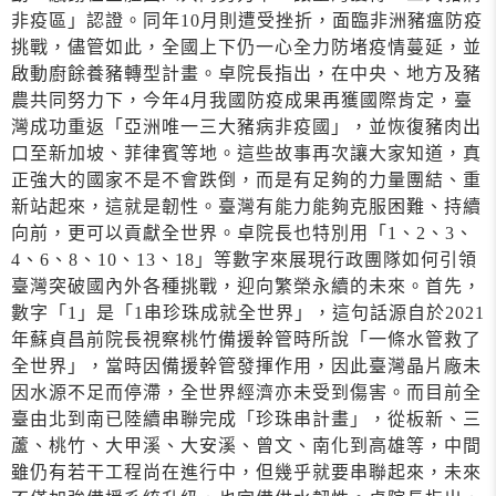
非疫區」認證。同年10月則遭受挫折，面臨非洲豬瘟防疫
挑戰，儘管如此，全國上下仍一心全力防堵疫情蔓延，並
啟動廚餘養豬轉型計畫。卓院長指出，在中央、地方及豬
農共同努力下，今年4月我國防疫成果再獲國際肯定，臺
灣成功重返「亞洲唯一三大豬病非疫國」，並恢復豬肉出
口至新加坡、菲律賓等地。這些故事再次讓大家知道，真
正強大的國家不是不會跌倒，而是有足夠的力量團結、重
新站起來，這就是韌性。臺灣有能力能夠克服困難、持續
向前，更可以貢獻全世界。卓院長也特別用「1、2、3、
4、6、8、10、13、18」等數字來展現行政團隊如何引領
臺灣突破國內外各種挑戰，迎向繁榮永續的未來。首先，
數字「1」是「1串珍珠成就全世界」，這句話源自於2021
年蘇貞昌前院長視察桃竹備援幹管時所說「一條水管救了
全世界」，當時因備援幹管發揮作用，因此臺灣晶片廠未
因水源不足而停滯，全世界經濟亦未受到傷害。而目前全
臺由北到南已陸續串聯完成「珍珠串計畫」，從板新、三
蘆、桃竹、大甲溪、大安溪、曾文、南化到高雄等，中間
雖仍有若干工程尚在進行中，但幾乎就要串聯起來，未來