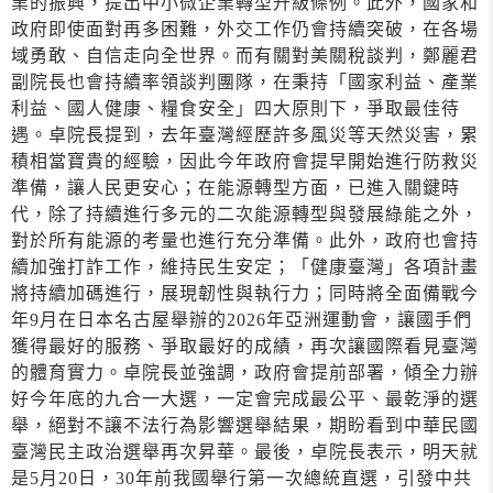
業的振興，提出中小微企業轉型升級條例。此外，國家和
政府即使面對再多困難，外交工作仍會持續突破，在各場
域勇敢、自信走向全世界。而有關對美關稅談判，鄭麗君
副院長也會持續率領談判團隊，在秉持「國家利益、產業
利益、國人健康、糧食安全」四大原則下，爭取最佳待
遇。卓院長提到，去年臺灣經歷許多風災等天然災害，累
積相當寶貴的經驗，因此今年政府會提早開始進行防救災
準備，讓人民更安心；在能源轉型方面，已進入關鍵時
代，除了持續進行多元的二次能源轉型與發展綠能之外，
對於所有能源的考量也進行充分準備。此外，政府也會持
續加強打詐工作，維持民生安定；「健康臺灣」各項計畫
將持續加碼進行，展現韌性與執行力；同時將全面備戰今
年9月在日本名古屋舉辦的2026年亞洲運動會，讓國手們
獲得最好的服務、爭取最好的成績，再次讓國際看見臺灣
的體育實力。卓院長並強調，政府會提前部署，傾全力辦
好今年底的九合一大選，一定會完成最公平、最乾淨的選
舉，絕對不讓不法行為影響選舉結果，期盼看到中華民國
臺灣民主政治選舉再次昇華。最後，卓院長表示，明天就
是5月20日，30年前我國舉行第一次總統直選，引發中共