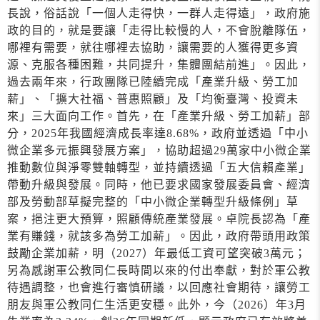
長說，俗話說「一個人走得快，一群人走得遠」，政府施
政的目的，就是要讓「走得比較慢的人，不會脫離隊伍，
哪裡有需要，就往哪裡去協助，讓需要的人獲得更多資
源、克服各種困難，共同提升，集體團結前進」。因此，
過去兩年來，行政團隊已陸續完成「產業升級、勞工加
薪」、「擴大社福、普惠照顧」及「均衡臺灣、投資未
來」三大面向工作。首先，在「產業升級、勞工加薪」部
分，2025年我國經濟成長率達8.68%，政府並透過「中小
微企業多元振興發展方案」，協助超過29萬家中小微企業
推動數位與淨零雙軸轉型，並持續透過「五大信賴產業」
帶動升級與發展。同時，他已要求國家發展委員會、經濟
部及勞動部草擬完整的「中小微企業轉型升級條例」草
案，挹注更大預算，照顧傳統產業發展。卓院長認為「產
業有賺錢，就該多為勞工加薪」。因此，政府帶頭用政策
鼓勵企業加薪，明（2027）年最低工資可望突破3萬元；
另為感謝軍公教同仁長時間以來的付出奉獻，對於軍公教
待遇調整，也會進行審慎研議，以回應社會期待，讓勞工
朋友與軍公教同仁生活更安穩。此外，今（2026）年3月