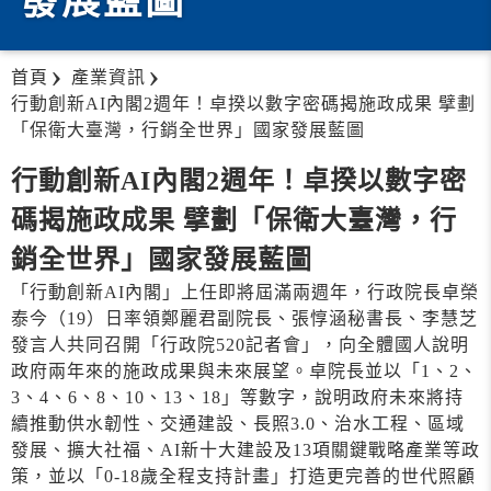
發展藍圖
首頁
產業資訊
行動創新AI內閣2週年！卓揆以數字密碼揭施政成果 擘劃
「保衛大臺灣，行銷全世界」國家發展藍圖
行動創新AI內閣2週年！卓揆以數字密
碼揭施政成果 擘劃「保衛大臺灣，行
銷全世界」國家發展藍圖
「行動創新AI內閣」上任即將屆滿兩週年，行政院長卓榮
泰今（19）日率領鄭麗君副院長、張惇涵秘書長、李慧芝
發言人共同召開「行政院520記者會」，向全體國人說明
政府兩年來的施政成果與未來展望。卓院長並以「1、2、
3、4、6、8、10、13、18」等數字，說明政府未來將持
續推動供水韌性、交通建設、長照3.0、治水工程、區域
發展、擴大社福、AI新十大建設及13項關鍵戰略產業等政
策，並以「0-18歲全程支持計畫」打造更完善的世代照顧