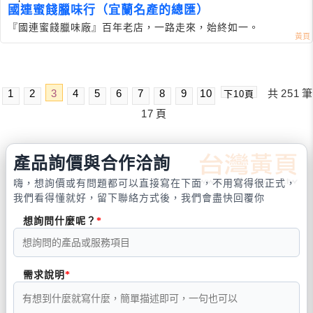
國連蜜餞臘味行（宜蘭名產的總匯）
『國連蜜餞臘味廠』百年老店，一路走來，始終如一。
1
2
3
4
5
6
7
8
9
10
共
251
筆
下10頁
17
頁
產品詢價與合作洽詢
嗨，想詢價或有問題都可以直接寫在下面，不用寫得很正式，
我們看得懂就好，留下聯絡方式後，我們會盡快回覆你
想詢問什麼呢？
需求說明