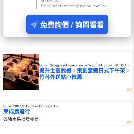
Email:a**t******@yahoo.com.tw
免費詢價 / 詢問看看
https://fengjia.jetbean.com.tw/web/SEC?postId=135375
1
提升士氣武器：策劃驚豔日式下午茶，
竹科外送點心推薦
https://087261789.web66.com.tw
東成農產行
各種水果批發零售