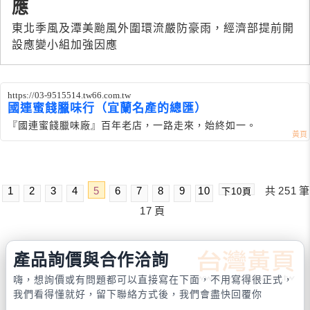
應
東北季風及潭美颱風外圍環流嚴防豪雨，經濟部提前開
設應變小組加強因應
https://03-9515514.tw66.com.tw
國連蜜餞臘味行（宜蘭名產的總匯）
『國連蜜餞臘味廠』百年老店，一路走來，始終如一。
1
2
3
4
5
6
7
8
9
10
共
251
筆
下10頁
17
頁
產品詢價與合作洽詢
嗨，想詢價或有問題都可以直接寫在下面，不用寫得很正式，
我們看得懂就好，留下聯絡方式後，我們會盡快回覆你